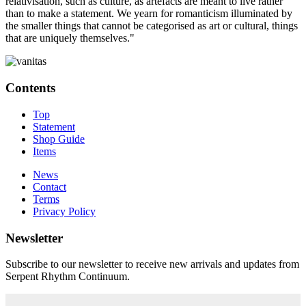
relativisation, such as culture, as artefacts are meant to live rather
than to make a statement. We yearn for romanticism illuminated by
the smaller things that cannot be categorised as art or cultural, things
that are uniquely themselves."
Contents
Top
Statement
Shop Guide
Items
News
Contact
Terms
Privacy Policy
Newsletter
Subscribe to our newsletter to receive new arrivals and updates from
Serpent Rhythm Continuum.