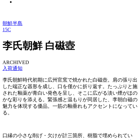
朝鮮半島
15C
李氏朝鮮 白磁壺
ARCHIVED
入荷通知
李氏朝鮮時代初期に広州官窯で焼かれた白磁壺。肩の張り出
した端正な器形を成し、口を僅かに折り返す。たっぷりと施
された釉薬が青白い発色を呈し、そこに広がる淡い煙がほの
かな彩りを添える。緊張感と温もりが同居した、李朝白磁の
魅力を体現する優品。一筋の釉垂れもアクセントになってい
る。
口縁の小さな削げ・欠けが計三箇所、樹脂で埋められてい