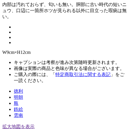
内部は汚れておらず、匂いも無い。胴部に古い時代の短いニ
ュウ、口辺に一箇所ホツが見られる以外に目立った瑕疵は無
い。
W9cm×H12cm
キャプションは考察が進み次第随時更新されます。
画像は実際の商品と色味が異なる場合がございます。
ご購入の際には、「
特定商取引法に関する表記
」をご
一読ください。
徳利
明朝
瓶
鉄絵
雲南
拡大地図を表示