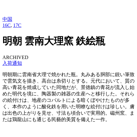
中国
16C
,
17C
明朝 雲南大理窯 鉄絵瓶
ARCHIVED
入荷通知
明朝期に雲南省大理で焼かれた瓶。丸みある胴部に鋭い筆致
で雲気文を描き、高台は糸切りとする。元代において、質の
高い青花を焼成していた同地だが、景徳鎮の青花が流入し始
めた明代を境に、陶器製の雑器の生産へと移行した。それら
の絵付けは、地産のコバルトによる暗くぼやけたものが多
く、本作のように酸化鉄を用いた明瞭な絵付けは珍しい。膚
は出色の上がりを見せ、寸法も頃合いで実用的。磁州窯、ま
たは鶏龍山にも通じる民藝的美質を備えた一作。