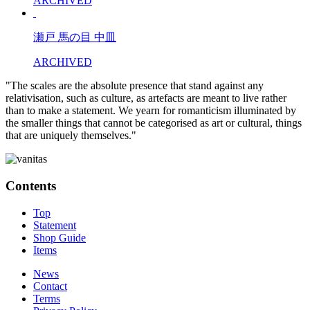
ARCHIVED
瀬戸 馬の目 中皿
ARCHIVED
"The scales are the absolute presence that stand against any
relativisation, such as culture, as artefacts are meant to live rather
than to make a statement. We yearn for romanticism illuminated by
the smaller things that cannot be categorised as art or cultural, things
that are uniquely themselves."
Contents
Top
Statement
Shop Guide
Items
News
Contact
Terms