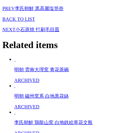
PREV
李氏朝鮮 黒高麗塩笥壺
BACK TO LIST
NEXT
小石原焼 打刷毛目皿
Related items
明朝 雲南大理窯 青花茶碗
ARCHIVED
明朝 磁州窯系 白地黒花鉢
ARCHIVED
李氏朝鮮 鶏龍山窯 白地鉄絵草花文瓶