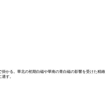
で掛かる。華北の初期白磁や華南の青白磁の影響を受けた精緻
に適す。