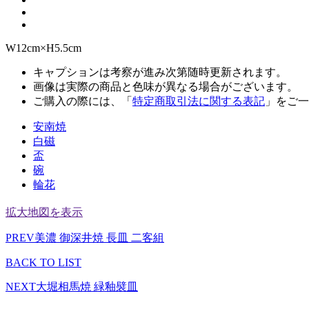
W12cm×H5.5cm
キャプションは考察が進み次第随時更新されます。
画像は実際の商品と色味が異なる場合がございます。
ご購入の際には、「
特定商取引法に関する表記
」をご一
安南焼
白磁
盃
碗
輪花
拡大地図を表示
PREV
美濃 御深井焼 長皿 二客組
BACK TO LIST
NEXT
大堀相馬焼 緑釉襞皿