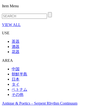
Item Menu
VIEW ALL
USE
茶器
酒器
花器
AREA
中国
朝鮮半島
日本
タイ
ベトナム
その他
Antique & Poetics – Serpent Rhythm Continuum