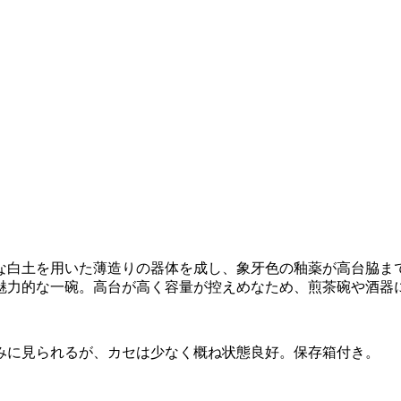
な白土を用いた薄造りの器体を成し、象牙色の釉薬が高台脇ま
魅力的な一碗。高台が高く容量が控えめなため、煎茶碗や酒器
みに見られるが、カセは少なく概ね状態良好。保存箱付き。