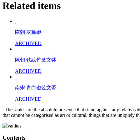
Related items
陳朝 灰釉碗
ARCHIVED
陳朝 鉄絵竹葉文鉢
ARCHIVED
南宋 青白磁弦文盃
ARCHIVED
"The scales are the absolute presence that stand against any relativisa
that cannot be categorised as art or cultural, things that are uniquely 
Contents