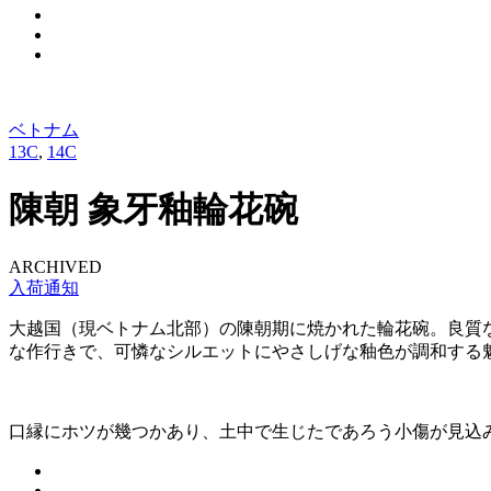
ベトナム
13C
,
14C
陳朝 象牙釉輪花碗
ARCHIVED
入荷通知
大越国（現ベトナム北部）の陳朝期に焼かれた輪花碗。良質
な作行きで、可憐なシルエットにやさしげな釉色が調和する
口縁にホツが幾つかあり、土中で生じたであろう小傷が見込