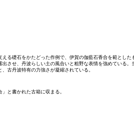
支える礎石をかたどった作例で、伊賀の伽藍石香合を範とした
露出させ、丹波らしい土の風合いと粗野な表情を強めている。
と、古丹波特有の力強さが凝縮されている。
合」と書かれた古箱に収まる。