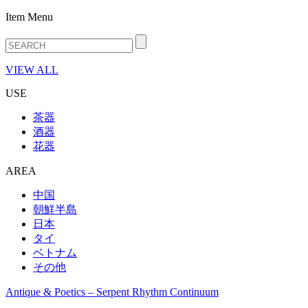
Item Menu
VIEW ALL
USE
茶器
酒器
花器
AREA
中国
朝鮮半島
日本
タイ
ベトナム
その他
Antique & Poetics – Serpent Rhythm Continuum