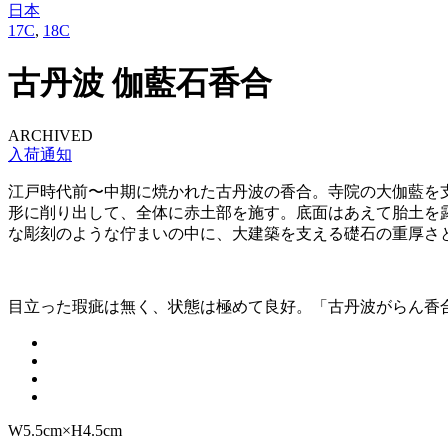
日本
17C
,
18C
古丹波 伽藍石香合
ARCHIVED
入荷通知
江戸時代前〜中期に焼かれた古丹波の香合。寺院の大伽藍を
形に削り出して、全体に赤土部を施す。底面はあえて胎土を
な彫刻のような佇まいの中に、大建築を支える礎石の重厚さ
目立った瑕疵は無く、状態は極めて良好。「古丹波がらん香
W5.5cm×H4.5cm