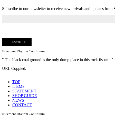
Subscribe to our newsletter to receive new arrivals and updates fro
© Serpent Rhythm Continuum
" The black coal ground is the only dump place in this rock fissure. "
URL Coppied.
TOP
ITEMS
STATEMENT
SHOP GUIDE
NEWS
CONTACT
© Serpent Rhythm Continuum