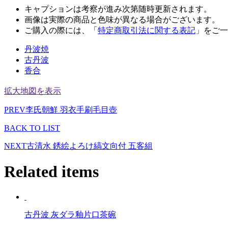
キャプションは考察が進み次第随時更新されます。
画像は実際の商品と色味が異なる場合がございます。
ご購入の際には、「
特定商取引法に関する表記
」をご一
丹波焼
古丹波
香合
拡大地図を表示
PREV
李氏朝鮮 羽衣手刷毛目壺
BACK TO LIST
NEXT
古清水 銹絵よろけ縞文向付 五客組
Related items
古丹波 灰ダラ釉片口茶碗