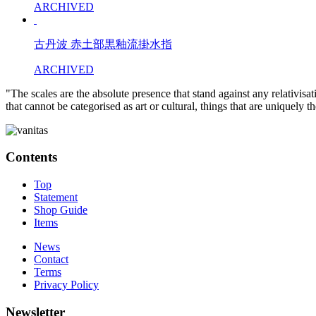
ARCHIVED
古丹波 赤土部黒釉流掛水指
ARCHIVED
"The scales are the absolute presence that stand against any relativisa
that cannot be categorised as art or cultural, things that are uniquely 
Contents
Top
Statement
Shop Guide
Items
News
Contact
Terms
Privacy Policy
Newsletter