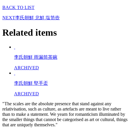
BACK TO LIST
NEXT
李氏朝鮮 北鮮 塩笥壺
Related items
李氏朝鮮 雨漏筒茶碗
ARCHIVED
李氏朝鮮 堅手盃
ARCHIVED
"The scales are the absolute presence that stand against any
relativisation, such as culture, as artefacts are meant to live rather
than to make a statement. We yearn for romanticism illuminated by
the smaller things that cannot be categorised as art or cultural, things
that are uniquely themselves."