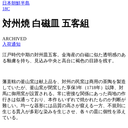
日本
朝鮮半島
18C
対州焼 白磁皿 五客組
ARCHIVED
入荷通知
江戸時代中期の対州皿五客。金海産の白磁に似た透明感のあ
る釉膚を持ち、見込み中央と高台に褐色の目跡を残す。
藩直轄の釜山窯は献上品を、対州の民窯は商用の茶陶を製造
していたが、釜山窯が閉窯した享保3年（1718年）以降、対
馬に御用窯が設置される。常に密接な関係にあった両地の作
行きは似通っており、本作もいずれで焼かれたものか判断が
難しい。均一な器形には品質の高さが窺える一方、不規則に
生じる貫入が多彩な染みを生じさせ、各々の皿に個性を添え
ている。