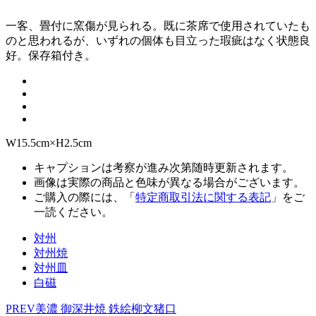
一客、畳付に窯傷が見られる。既に茶席で使用されていたも
のと思われるが、いずれの個体も目立った瑕疵はなく状態良
好。保存箱付き。
W15.5cm×H2.5cm
キャプションは考察が進み次第随時更新されます。
画像は実際の商品と色味が異なる場合がございます。
ご購入の際には、「
特定商取引法に関する表記
」をご
一読ください。
対州
対州焼
対州皿
白磁
PREV
美濃 御深井焼 鉄絵柳文猪口