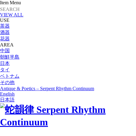
Item Menu
VIEW ALL
USE
茶器
酒器
花器
AREA
中国
朝鮮半島
日本
タイ
ベトナム
その他
Antique & Poetics – Serpent Rhythm Continuum
English
日本語