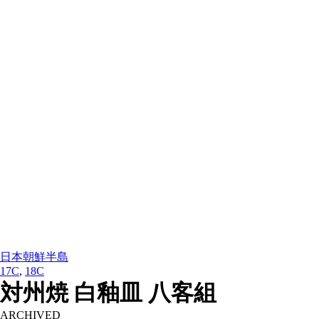
日本
朝鮮半島
17C
,
18C
対州焼 白釉皿 八客組
ARCHIVED