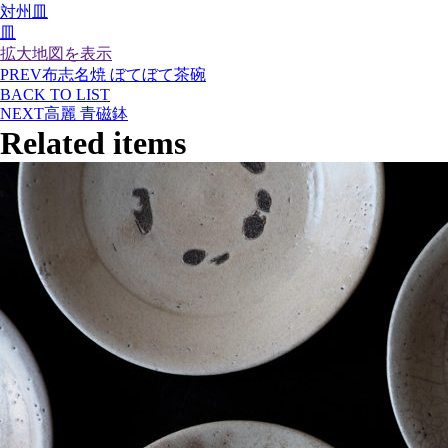
対州皿
皿
拡大地図を表示
PREV
布志名焼 ぼてぼて茶碗
BACK TO LIST
NEXT
高麗 青磁鉢
Related items