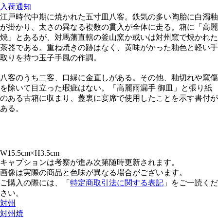
入荷通知
江戸時代中期に焼かれた五寸皿八客。鉄気の多い陶胎に白濁釉
が掛かり、太さの異なる複数の貫入が全体に走る。箱に「高麗
焼」とあるが、対馬藩直轄の釜山窯か或いは対州窯で焼かれた
茶器である。重ね焼きの跡はなく、黄味がかった釉色と軽い手
取りを持つ玉子手風の作調。
八客のうち二客、口縁に金直しがある。その他、釉切れや窯傷
を除いて目立った瑕疵はない。「高麗雨漏手 御皿」と張り紙
のある古箱に収まり、蓋裏に宴席で使用したことを示す書付が
ある。
W15.5cm×H3.5cm
キャプションは考察が進み次第随時更新されます。
画像は実際の商品と色味が異なる場合がございます。
ご購入の際には、「
特定商取引法に関する表記
」をご一読くだ
さい。
対州
対州焼