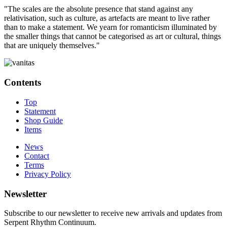
"The scales are the absolute presence that stand against any
relativisation, such as culture, as artefacts are meant to live rather
than to make a statement. We yearn for romanticism illuminated by
the smaller things that cannot be categorised as art or cultural, things
that are uniquely themselves."
Contents
Top
Statement
Shop Guide
Items
News
Contact
Terms
Privacy Policy
Newsletter
Subscribe to our newsletter to receive new arrivals and updates from
Serpent Rhythm Continuum.