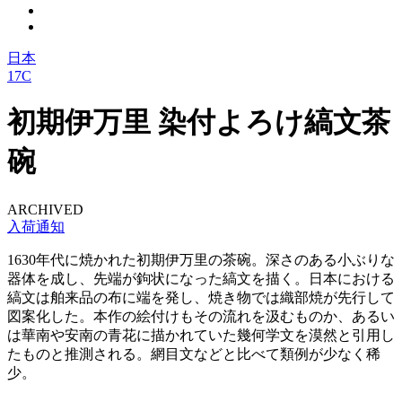
日本
17C
初期伊万里 染付よろけ縞文茶
碗
ARCHIVED
入荷通知
1630年代に焼かれた初期伊万里の茶碗。深さのある小ぶりな
器体を成し、先端が鉤状になった縞文を描く。日本における
縞文は舶来品の布に端を発し、焼き物では織部焼が先行して
図案化した。本作の絵付けもその流れを汲むものか、あるい
は華南や安南の青花に描かれていた幾何学文を漠然と引用し
たものと推測される。網目文などと比べて類例が少なく稀
少。