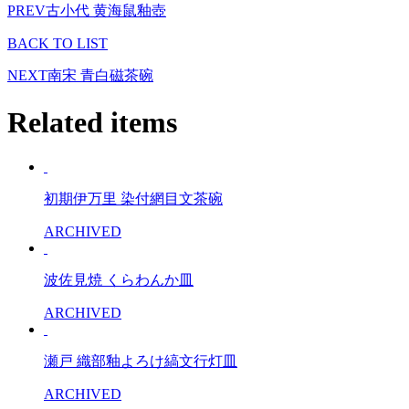
PREV
古小代 黄海鼠釉壺
BACK TO LIST
NEXT
南宋 青白磁茶碗
Related items
初期伊万里 染付網目文茶碗
ARCHIVED
波佐見焼 くらわんか皿
ARCHIVED
瀬戸 織部釉よろけ縞文行灯皿
ARCHIVED