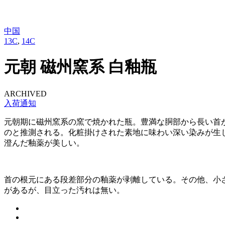
中国
13C
,
14C
元朝 磁州窯系 白釉瓶
ARCHIVED
入荷通知
元朝期に磁州窯系の窯で焼かれた瓶。豊満な胴部から長い首
のと推測される。化粧掛けされた素地に味わい深い染みが生
澄んだ釉薬が美しい。
首の根元にある段差部分の釉薬が剥離している。その他、小
があるが、目立った汚れは無い。