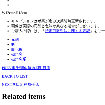
W12cm×H18cm
キャプションは考察が進み次第随時更新されます。
画像は実際の商品と色味が異なる場合がございます。
ご購入の際には、「
特定商取引法に関する表記
」をご一
元朝
瓶
白化粧
磁州窯
磁州窯系
PREV
李氏朝鮮 無地刷毛目皿
BACK TO LIST
NEXT
李氏朝鮮 堅手盃
Related items