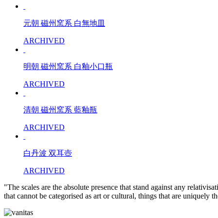
元朝 磁州窯系 白無地皿
ARCHIVED
明朝 磁州窯系 白釉小口瓶
ARCHIVED
清朝 磁州窯系 藍釉瓶
ARCHIVED
白丹波 双耳壺
ARCHIVED
"The scales are the absolute presence that stand against any relativisa
that cannot be categorised as art or cultural, things that are uniquely 