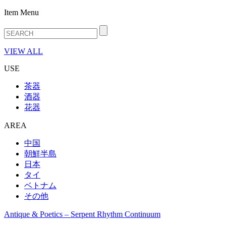
Item Menu
VIEW ALL
USE
茶器
酒器
花器
AREA
中国
朝鮮半島
日本
タイ
ベトナム
その他
Antique & Poetics – Serpent Rhythm Continuum