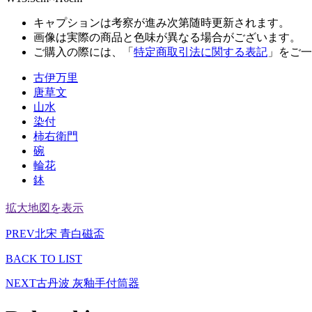
キャプションは考察が進み次第随時更新されます。
画像は実際の商品と色味が異なる場合がございます。
ご購入の際には、「
特定商取引法に関する表記
」をご一
古伊万里
唐草文
山水
染付
柿右衛門
碗
輪花
鉢
拡大地図を表示
PREV
北宋 青白磁盃
BACK TO LIST
NEXT
古丹波 灰釉手付筒器