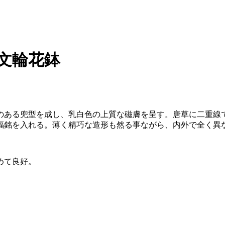
草文輪花鉢
のある兜型を成し、乳白色の上質な磁膚を呈す。唐草に二重線
福銘を入れる。薄く精巧な造形も然る事ながら、内外で全く異
めて良好。