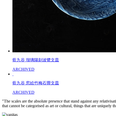
藍九谷 瑠璃陽刻波鷺文皿
ARCHIVED
藍九谷 窓絵竹梅石畳文皿
ARCHIVED
"The scales are the absolute presence that stand against any relativisa
that cannot be categorised as art or cultural, things that are uniquely 