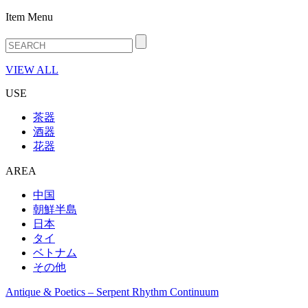
Item Menu
VIEW ALL
USE
茶器
酒器
花器
AREA
中国
朝鮮半島
日本
タイ
ベトナム
その他
Antique & Poetics – Serpent Rhythm Continuum