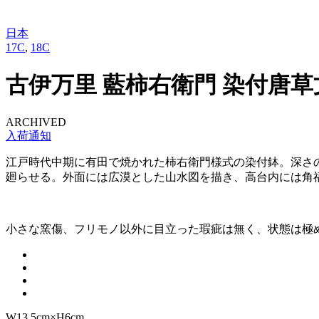
日本
17C
,
18C
古伊万里 藍柿右衛門 染付唐
ARCHIVED
入荷通知
江戸時代中期に有田で焼かれた柿右衛門様式の染付鉢。深さ
廻らせる。外面には広漠とした山水図を描き、高台内には角
小さな窯傷、フリモノ以外に目立った瑕疵は無く、状態は極
W13.5cm×H6cm