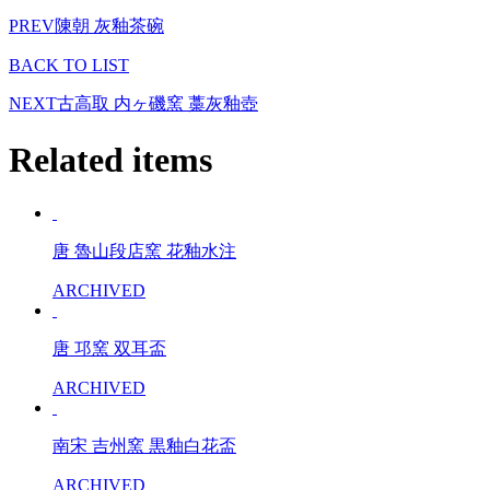
PREV
陳朝 灰釉茶碗
BACK TO LIST
NEXT
古高取 内ヶ磯窯 藁灰釉壺
Related items
唐 魯山段店窯 花釉水注
ARCHIVED
唐 邛窯 双耳盃
ARCHIVED
南宋 吉州窯 黒釉白花盃
ARCHIVED