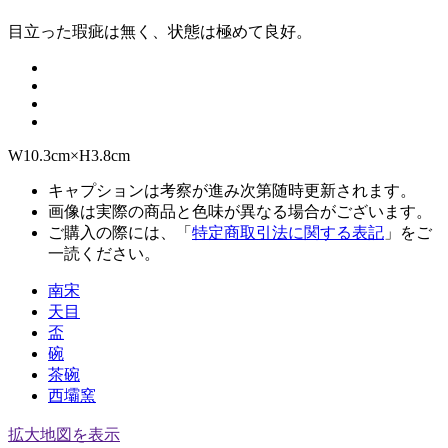
目立った瑕疵は無く、状態は極めて良好。
W10.3cm×H3.8cm
キャプションは考察が進み次第随時更新されます。
画像は実際の商品と色味が異なる場合がございます。
ご購入の際には、「
特定商取引法に関する表記
」をご
一読ください。
南宋
天目
盃
碗
茶碗
西壩窯
拡大地図を表示