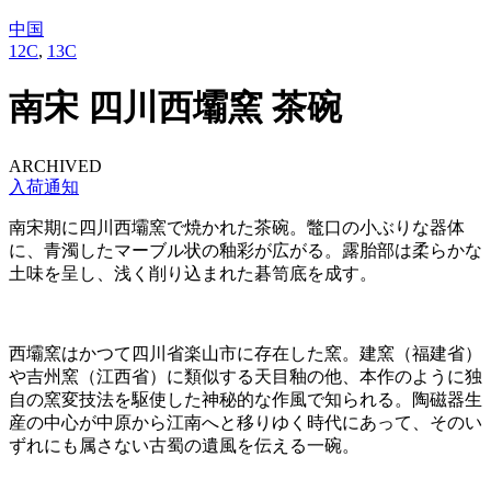
中国
12C
,
13C
南宋 四川西壩窯 茶碗
ARCHIVED
入荷通知
南宋期に四川西壩窯で焼かれた茶碗。鼈口の小ぶりな器体
に、青濁したマーブル状の釉彩が広がる。露胎部は柔らかな
土味を呈し、浅く削り込まれた碁笥底を成す。
西壩窯はかつて四川省楽山市に存在した窯。建窯（福建省）
や吉州窯（江西省）に類似する天目釉の他、本作のように独
自の窯変技法を駆使した神秘的な作風で知られる。陶磁器生
産の中心が中原から江南へと移りゆく時代にあって、そのい
ずれにも属さない古蜀の遺風を伝える一碗。