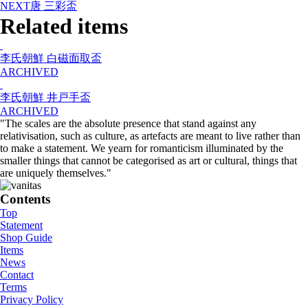
NEXT
唐 三彩盃
Related items
李氏朝鮮 白磁面取盃
ARCHIVED
李氏朝鮮 井戸手盃
ARCHIVED
"The scales are the absolute presence that stand against any
relativisation, such as culture, as artefacts are meant to live rather than
to make a statement. We yearn for romanticism illuminated by the
smaller things that cannot be categorised as art or cultural, things that
are uniquely themselves."
Contents
Top
Statement
Shop Guide
Items
News
Contact
Terms
Privacy Policy