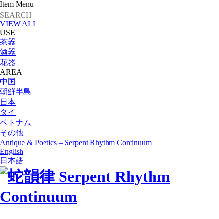
Item Menu
VIEW ALL
USE
茶器
酒器
花器
AREA
中国
朝鮮半島
日本
タイ
ベトナム
その他
Antique & Poetics – Serpent Rhythm Continuum
English
日本語