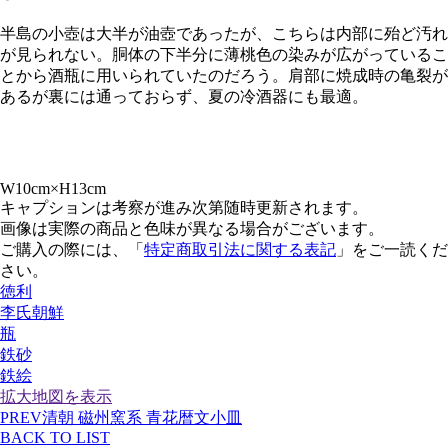
半島の小壺は大半が油壺であったが、こちらは内部に殆ど汚れ
が見られない。胴体の下半分に薄桃色の染みが広がっているこ
とから酒瓶に用いられていたのだろう。肩部に焼成時の亀裂が
あるが裏には通っておらず、夏の冷酒器にも最適。
W10cm×H13cm
キャプションは考察が進み次第随時更新されます。
画像は実際の商品と色味が異なる場合がございます。
ご購入の際には、「
特定商取引法に関する表記
」をご一読くだ
さい。
徳利
李氏朝鮮
瓶
鉄砂
鉄絵
拡大地図を表示
PREV
清朝 磁州窯系 青花暦文小皿
BACK TO LIST