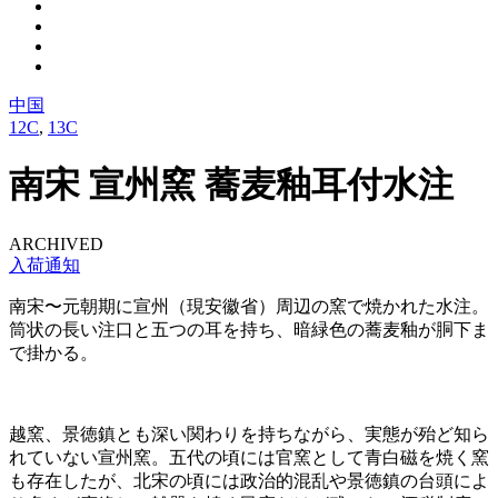
中国
12C
,
13C
南宋 宣州窯 蕎麦釉耳付水注
ARCHIVED
入荷通知
南宋〜元朝期に宣州（現安徽省）周辺の窯で焼かれた水注。
筒状の長い注口と五つの耳を持ち、暗緑色の蕎麦釉が胴下ま
で掛かる。
越窯、景徳鎮とも深い関わりを持ちながら、実態が殆ど知ら
れていない宣州窯。五代の頃には官窯として青白磁を焼く窯
も存在したが、北宋の頃には政治的混乱や景徳鎮の台頭によ