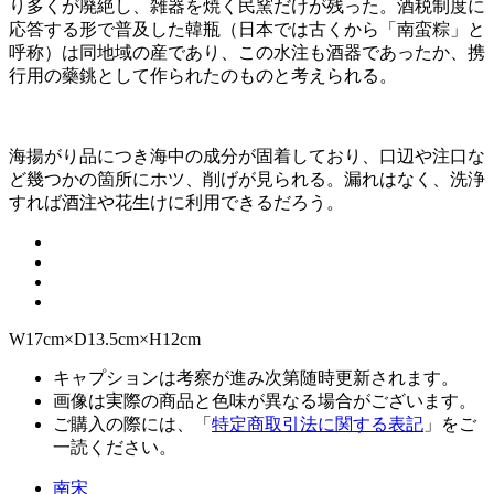
り多くが廃絶し、雑器を焼く民窯だけが残った。酒税制度に
応答する形で普及した韓瓶（日本では古くから「南蛮粽」と
呼称）は同地域の産であり、この水注も酒器であったか、携
行用の藥銚として作られたのものと考えられる。
海揚がり品につき海中の成分が固着しており、口辺や注口な
ど幾つかの箇所にホツ、削げが見られる。漏れはなく、洗浄
すれば酒注や花生けに利用できるだろう。
W17cm×D13.5cm×H12cm
キャプションは考察が進み次第随時更新されます。
画像は実際の商品と色味が異なる場合がございます。
ご購入の際には、「
特定商取引法に関する表記
」をご
一読ください。
南宋