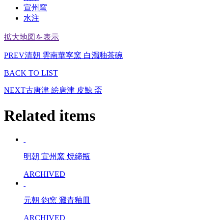
宣州窯
水注
拡大地図を表示
PREV
清朝 雲南華寧窯 白濁釉茶碗
BACK TO LIST
NEXT
古唐津 絵唐津 皮鯨 盃
Related items
明朝 宣州窯 焼締瓶
ARCHIVED
元朝 鈞窯 澱青釉皿
ARCHIVED