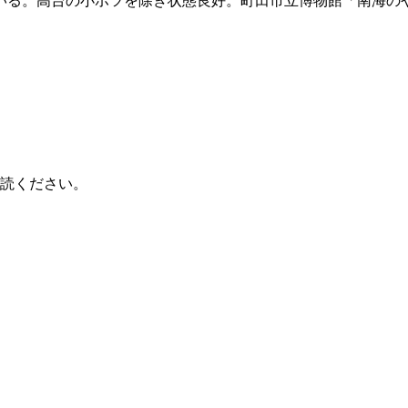
いる。高台の小ホツを除き状態良好。町田市立博物館「南海の
読ください。