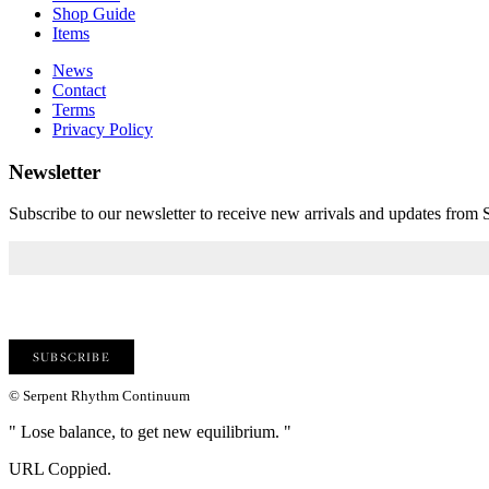
Shop Guide
Items
News
Contact
Terms
Privacy Policy
Newsletter
Subscribe to our newsletter to receive new arrivals and updates fro
© Serpent Rhythm Continuum
" Lose balance, to get new equilibrium. "
URL Coppied.