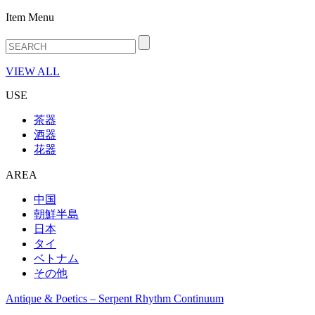
Item Menu
VIEW ALL
USE
茶器
酒器
花器
AREA
中国
朝鮮半島
日本
タイ
ベトナム
その他
Antique & Poetics – Serpent Rhythm Continuum