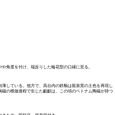
やや角度を付け、端反りした輪花型の口縁に至る。
肉薄している。他方で、高台内の鉄釉は龍泉窯の土色を再現し
陶磁の模倣過程で生じた齟齬は、この頃のベトナム陶磁が持つ