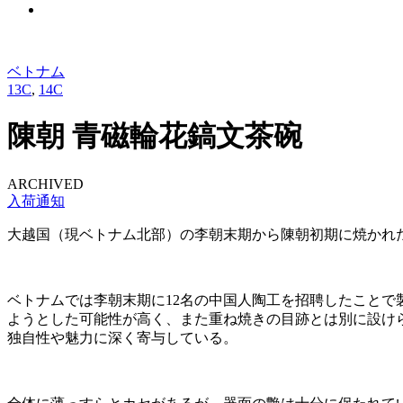
ベトナム
13C
,
14C
陳朝 青磁輪花鎬文茶碗
ARCHIVED
入荷通知
大越国（現ベトナム北部）の李朝末期から陳朝初期に焼かれ
ベトナムでは李朝末期に12名の中国人陶工を招聘したこと
ようとした可能性が高く、また重ね焼きの目跡とは別に設け
独自性や魅力に深く寄与している。