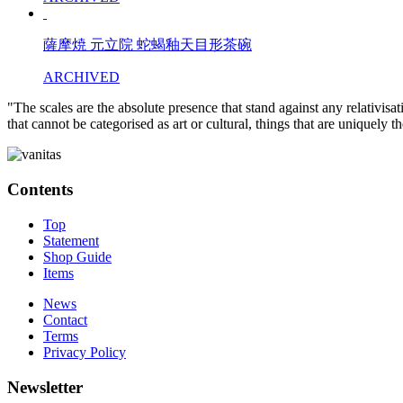
薩摩焼 元立院 蛇蝎釉天目形茶碗
ARCHIVED
"The scales are the absolute presence that stand against any relativisa
that cannot be categorised as art or cultural, things that are uniquely 
Contents
Top
Statement
Shop Guide
Items
News
Contact
Terms
Privacy Policy
Newsletter