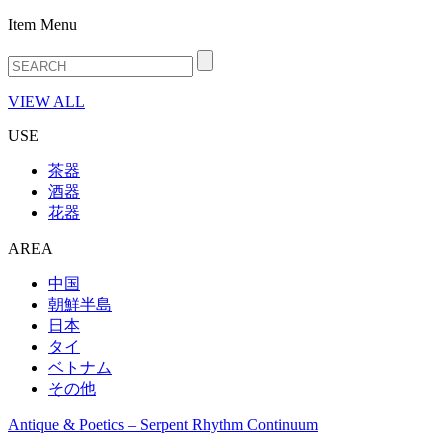
Item Menu
VIEW ALL
USE
茶器
酒器
花器
AREA
中国
朝鮮半島
日本
タイ
ベトナム
その他
Antique & Poetics – Serpent Rhythm Continuum