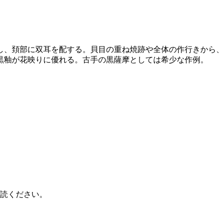
し、頚部に双耳を配する。貝目の重ね焼跡や全体の作行きから
黒釉が花映りに優れる。古手の黒薩摩としては希少な作例。
読ください。