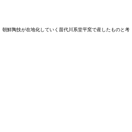
、朝鮮陶技が在地化していく苗代川系堂平窯で産したものと考