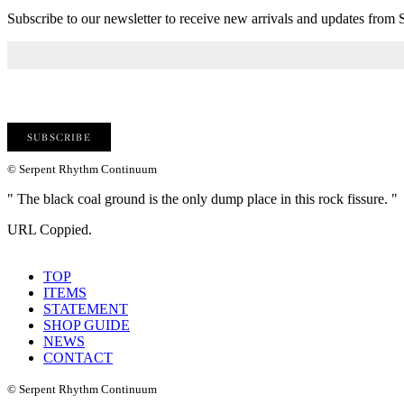
Subscribe to our newsletter to receive new arrivals and updates fro
© Serpent Rhythm Continuum
" The black coal ground is the only dump place in this rock fissure. "
URL Coppied.
TOP
ITEMS
STATEMENT
SHOP GUIDE
NEWS
CONTACT
© Serpent Rhythm Continuum