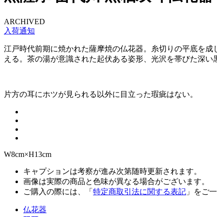
ARCHIVED
入荷通知
江戸時代前期に焼かれた薩摩焼の仏花器。糸切りの平底を成
える。茶の湯が意識された起伏ある姿形、光沢を帯びた深い
片方の耳にホツが見られる以外に目立った瑕疵はない。
W8cm×H13cm
キャプションは考察が進み次第随時更新されます。
画像は実際の商品と色味が異なる場合がございます。
ご購入の際には、「
特定商取引法に関する表記
」をご一
仏花器