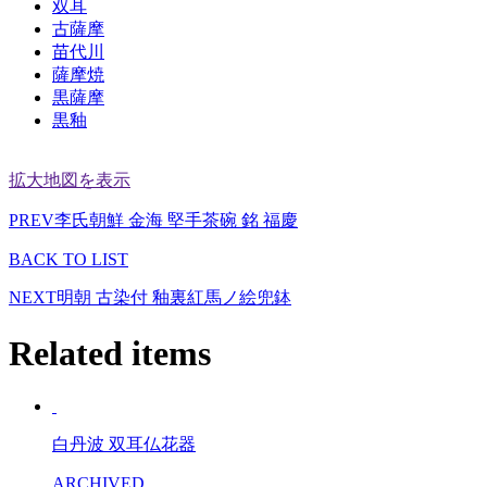
双耳
古薩摩
苗代川
薩摩焼
黒薩摩
黒釉
拡大地図を表示
PREV
李氏朝鮮 金海 堅手茶碗 銘 福慶
BACK TO LIST
NEXT
明朝 古染付 釉裏紅馬ノ絵兜鉢
Related items
白丹波 双耳仏花器
ARCHIVED