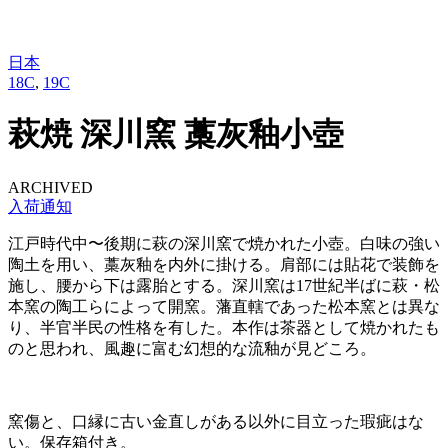
日本
18C
,
19C
萩焼 深川窯 藁灰釉小壺
ARCHIVED
入荷通知
江戸時代中〜後期に萩の深川窯で焼かれた小壺。白味の強い
陶土を用い、藁灰釉を内外に掛ける。肩部には貼花で装飾を
施し、腰から下は露胎とする。深川窯は17世紀半ばに萩・松
本窯の陶工らによって開窯。藩直轄であった松本窯とは異な
り、半官半民の性格を有した。本作は茶器として焼かれたも
のと思われ、風趣に富む幻想的な流釉が見どころ。
窯傷と、口縁に古い金直しがある以外に目立った瑕疵はな
い。保存箱付き。