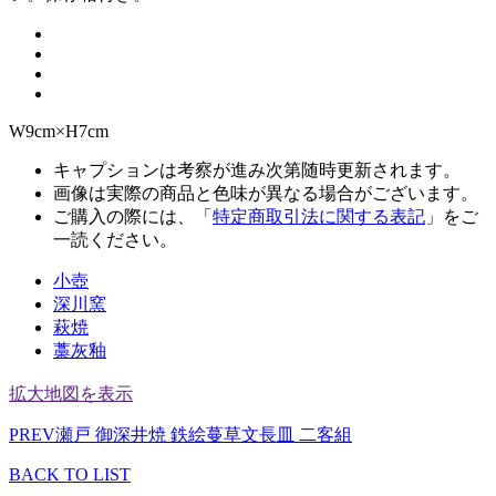
W9cm×H7cm
キャプションは考察が進み次第随時更新されます。
画像は実際の商品と色味が異なる場合がございます。
ご購入の際には、「
特定商取引法に関する表記
」をご
一読ください。
小壺
深川窯
萩焼
藁灰釉
拡大地図を表示
PREV
瀬戸 御深井焼 鉄絵蔓草文長皿 二客組
BACK TO LIST