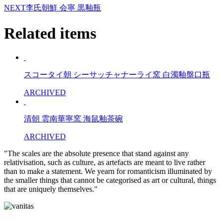
NEXT
李氏朝鮮 会寧 黒釉瓶
Related items
スコータイ朝 シーサッチャナーライ窯 白濁釉盤口瓶
ARCHIVED
清朝 雲南華寧窯 海鼠釉茶碗
ARCHIVED
"The scales are the absolute presence that stand against any
relativisation, such as culture, as artefacts are meant to live rather
than to make a statement. We yearn for romanticism illuminated by
the smaller things that cannot be categorised as art or cultural, things
that are uniquely themselves."