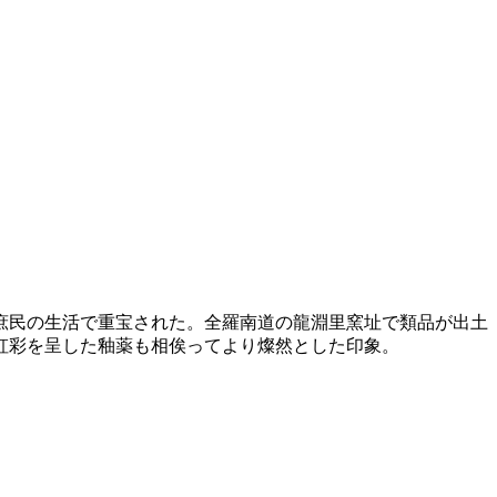
庶民の生活で重宝された。全羅南道の龍淵里窯址で類品が出土
虹彩を呈した釉薬も相俟ってより燦然とした印象。