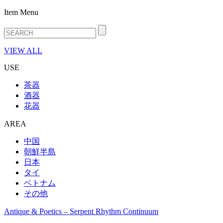
Item Menu
VIEW ALL
USE
茶器
酒器
花器
AREA
中国
朝鮮半島
日本
タイ
ベトナム
その他
Antique & Poetics – Serpent Rhythm Continuum