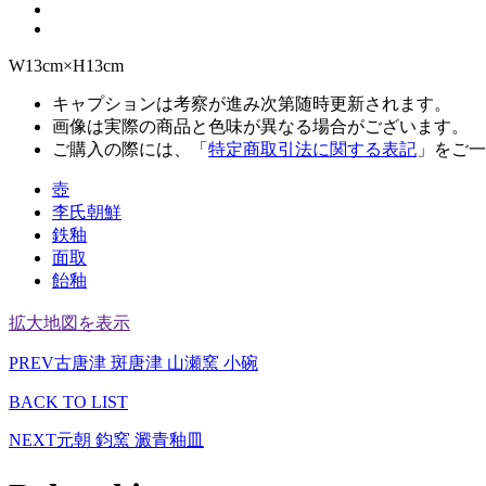
W13cm×H13cm
キャプションは考察が進み次第随時更新されます。
画像は実際の商品と色味が異なる場合がございます。
ご購入の際には、「
特定商取引法に関する表記
」をご一
壺
李氏朝鮮
鉄釉
面取
飴釉
拡大地図を表示
PREV
古唐津 斑唐津 山瀬窯 小碗
BACK TO LIST
NEXT
元朝 鈞窯 澱青釉皿