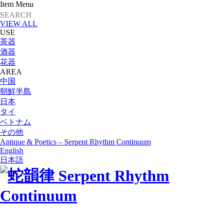
Item Menu
VIEW ALL
USE
茶器
酒器
花器
AREA
中国
朝鮮半島
日本
タイ
ベトナム
その他
Antique & Poetics – Serpent Rhythm Continuum
English
日本語