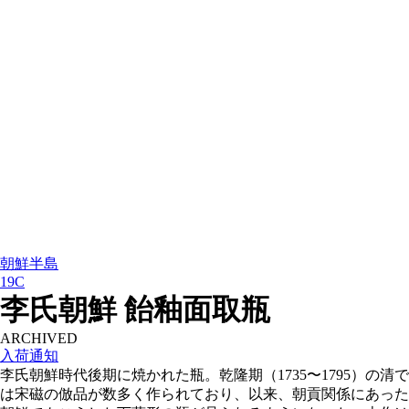
朝鮮半島
19C
李氏朝鮮 飴釉面取瓶
ARCHIVED
入荷通知
李氏朝鮮時代後期に焼かれた瓶。乾隆期（1735〜1795）の清で
は宋磁の倣品が数多く作られており、以来、朝貢関係にあった