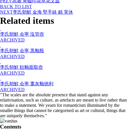
PREV
高麗 青磁印花草花文皿
BACK TO LIST
NEXT
李氏朝鮮 金海 堅手鉢 銘 実休
Related items
李氏朝鮮 会寧 塩笥壺
ARCHIVED
李氏朝鮮 会寧 黒釉瓶
ARCHIVED
李氏朝鮮 飴釉面取壺
ARCHIVED
李氏朝鮮 会寧 藁灰釉徳利
ARCHIVED
"The scales are the absolute presence that stand against any
relativisation, such as culture, as artefacts are meant to live rather than
to make a statement. We yearn for romanticism illuminated by the
smaller things that cannot be categorised as art or cultural, things that
are uniquely themselves."
Contents