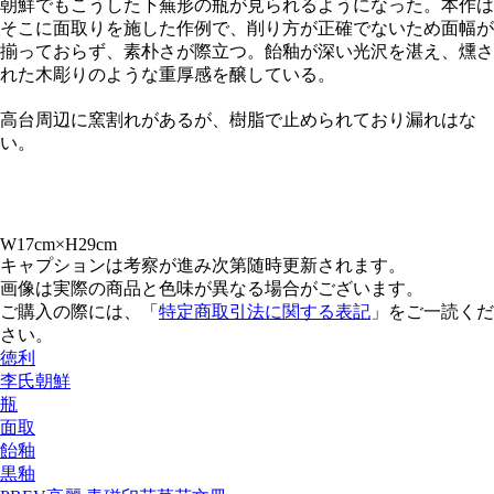
朝鮮でもこうした下蕪形の瓶が見られるようになった。本作は
そこに面取りを施した作例で、削り方が正確でないため面幅が
揃っておらず、素朴さが際立つ。飴釉が深い光沢を湛え、燻さ
れた木彫りのような重厚感を醸している。
高台周辺に窯割れがあるが、樹脂で止められており漏れはな
い。
W17cm×H29cm
キャプションは考察が進み次第随時更新されます。
画像は実際の商品と色味が異なる場合がございます。
ご購入の際には、「
特定商取引法に関する表記
」をご一読くだ
さい。
徳利
李氏朝鮮
瓶
面取
飴釉
黒釉