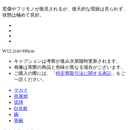
窯傷やフリモノが散見されるが、後天的な瑕疵は見られず、
状態は極めて良好。
W12.2cm×H6cm
キャプションは考察が進み次第随時更新されます。
画像は実際の商品と色味が異なる場合がございます。
ご購入の際には、「
特定商取引法に関する表記
」をご
一読ください。
マカイ
壺屋焼
琉球
白化粧
碗
茶碗