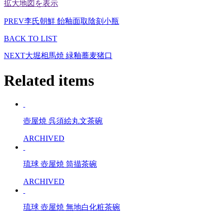
拡大地図を表示
PREV
李氏朝鮮 飴釉面取陰刻小瓶
BACK TO LIST
NEXT
大堀相馬焼 緑釉蕎麦猪口
Related items
壺屋焼 呉須絵丸文茶碗
ARCHIVED
琉球 壺屋焼 筒描茶碗
ARCHIVED
琉球 壺屋焼 無地白化粧茶碗