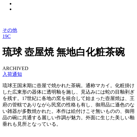
その他
19C
琉球 壺屋焼 無地白化粧茶碗
ARCHIVED
入荷通知
琉球王国末期に壺屋で焼かれた茶碗。通称マカイ。化粧掛け
した広東形の器体に透明釉を施し、見込みには蛇の目釉剥ぎ
を残す。17世紀に各地の窯を統合して始まった壺屋焼は、王
府の管轄でありながら民窯の性格も有し、御用品に遜色のな
い雑器が多数焼かれた。本作は絵付けこそ無いものの、御用
品の碗に共通する麗しい作調が魅力。外面に生じた美しい釉
垂れも見所となっている。