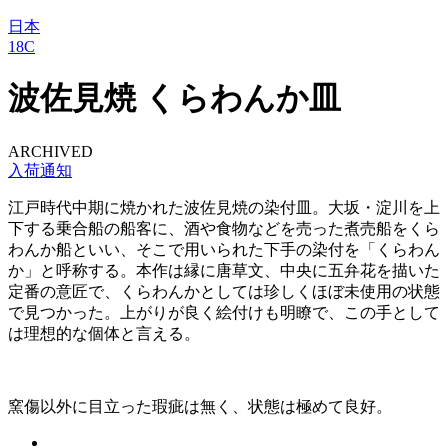
日本
18C
波佐見焼 くらわんか皿
ARCHIVED
入荷通知
江戸時代中期に焼かれた波佐見焼の染付皿。大坂・淀川を上
下する乗合船の船客に、酒や食物などを売った煮売船をくら
わんか船といい、そこで用いられた下手の染付を「くらわん
か」と呼称する。本作は縁に唐草文、中央に五弁花を描いた
定番の意匠で、くらわんかとしては珍しくほぼ未使用の状態
で見つかった。上がりが良く絵付けも明瞭で、この手として
は理想的な個体と言える。
窯傷以外に目立った瑕疵は無く、状態は極めて良好。