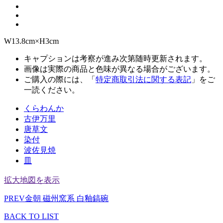
W13.8cm×H3cm
キャプションは考察が進み次第随時更新されます。
画像は実際の商品と色味が異なる場合がございます。
ご購入の際には、「
特定商取引法に関する表記
」をご
一読ください。
くらわんか
古伊万里
唐草文
染付
波佐見焼
皿
拡大地図を表示
PREV
金朝 磁州窯系 白釉鎬碗
BACK TO LIST