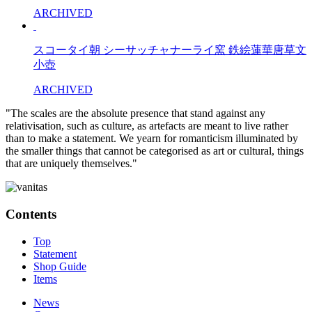
ARCHIVED
スコータイ朝 シーサッチャナーライ窯 鉄絵蓮華唐草文
小壺
ARCHIVED
"The scales are the absolute presence that stand against any
relativisation, such as culture, as artefacts are meant to live rather
than to make a statement. We yearn for romanticism illuminated by
the smaller things that cannot be categorised as art or cultural, things
that are uniquely themselves."
Contents
Top
Statement
Shop Guide
Items
News