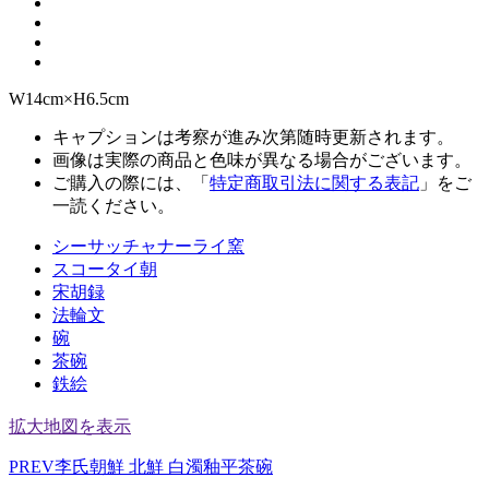
W14cm×H6.5cm
キャプションは考察が進み次第随時更新されます。
画像は実際の商品と色味が異なる場合がございます。
ご購入の際には、「
特定商取引法に関する表記
」をご
一読ください。
シーサッチャナーライ窯
スコータイ朝
宋胡録
法輪文
碗
茶碗
鉄絵
拡大地図を表示
PREV
李氏朝鮮 北鮮 白濁釉平茶碗