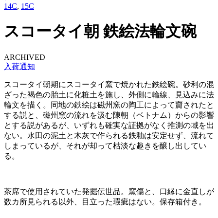
14C
,
15C
スコータイ朝 鉄絵法輪文碗
ARCHIVED
入荷通知
スコータイ朝期にスコータイ窯で焼かれた鉄絵碗。砂利の混
ざった褐色の胎土に化粧土を施し、外側に輪線、見込みに法
輪文を描く。同地の鉄絵は磁州窯の陶工によって齎されたと
する説と、磁州窯の流れを汲む陳朝（ベトナム）からの影響
とする説があるが、いずれも確実な証拠がなく推測の域を出
ない。水田の泥土と木灰で作られる鉄釉は安定せず、流れて
しまっているが、それが却って枯淡な趣きを醸し出してい
る。
茶席で使用されていた発掘伝世品。窯傷と、口縁に金直しが
数カ所見られる以外、目立った瑕疵はない。保存箱付き。