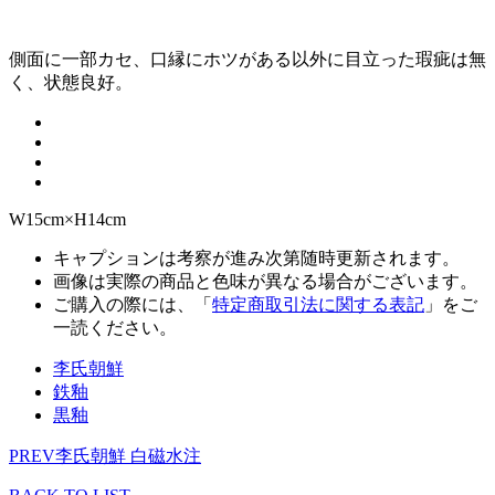
側面に一部カセ、口縁にホツがある以外に目立った瑕疵は無
く、状態良好。
W15cm×H14cm
キャプションは考察が進み次第随時更新されます。
画像は実際の商品と色味が異なる場合がございます。
ご購入の際には、「
特定商取引法に関する表記
」をご
一読ください。
李氏朝鮮
鉄釉
黒釉
PREV
李氏朝鮮 白磁水注