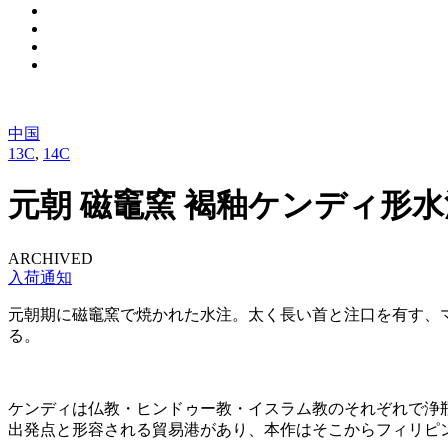
中国
13C
,
14C
元朝 磁竈窯 褐釉ケンディ形水
ARCHIVED
入荷通知
元朝期に磁竈窯で焼かれた水注。太く長い首と注口を有す、
る。
ケンディは仏教・ヒンドゥー教・イスラム教のそれぞれで浄
出発点と形容される貿易港があり、本作はそこからフィリピ