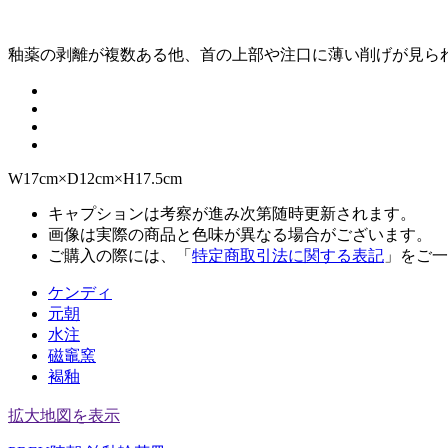
釉薬の剥離が複数ある他、首の上部や注口に薄い削げが見ら
W17cm×D12cm×H17.5cm
キャプションは考察が進み次第随時更新されます。
画像は実際の商品と色味が異なる場合がございます。
ご購入の際には、「
特定商取引法に関する表記
」をご一
ケンディ
元朝
水注
磁竈窯
褐釉
拡大地図を表示