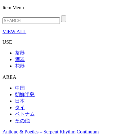
Item Menu
VIEW ALL
USE
茶器
酒器
花器
AREA
中国
朝鮮半島
日本
タイ
ベトナム
その他
Antique & Poetics – Serpent Rhythm Continuum