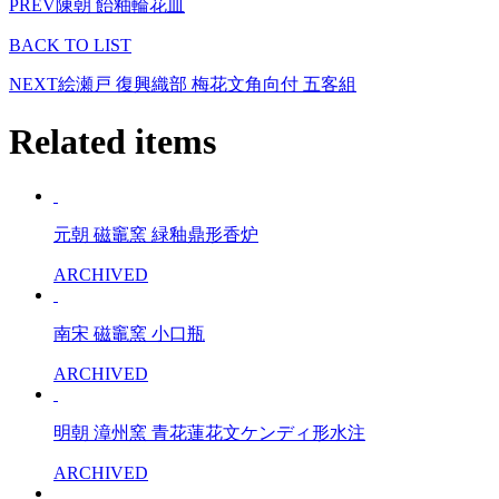
PREV
陳朝 飴釉輪花皿
BACK TO LIST
NEXT
絵瀬戸 復興織部 梅花文角向付 五客組
Related items
元朝 磁竈窯 緑釉鼎形香炉
ARCHIVED
南宋 磁竈窯 小口瓶
ARCHIVED
明朝 漳州窯 青花蓮花文ケンディ形水注
ARCHIVED