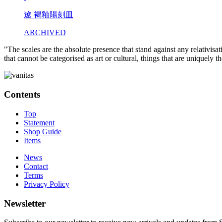
遼 褐釉陽刻皿
ARCHIVED
"The scales are the absolute presence that stand against any relativisa
that cannot be categorised as art or cultural, things that are uniquely 
Contents
Top
Statement
Shop Guide
Items
News
Contact
Terms
Privacy Policy
Newsletter