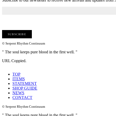
Subscribe to our newsletter to receive new arrivals and updates fro
© Serpent Rhythm Continuum
" The soul keeps pure blood in the first well. "
URL Coppied.
TOP
ITEMS
STATEMENT
SHOP GUIDE
NEWS
CONTACT
© Serpent Rhythm Continuum
" The soul keeps pure blood in the first well. "