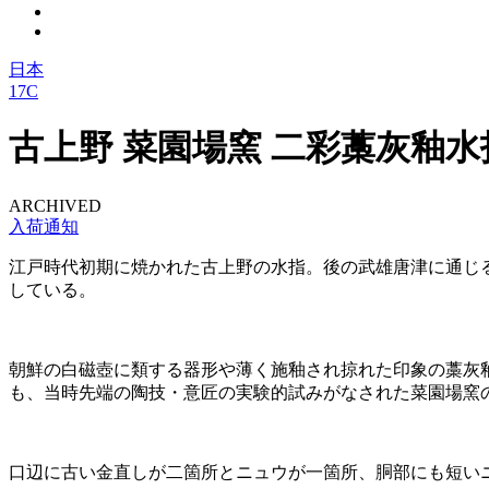
日本
17C
古上野 菜園場窯 二彩藁灰釉水
ARCHIVED
入荷通知
江戸時代初期に焼かれた古上野の水指。後の武雄唐津に通じ
している。
朝鮮の白磁壺に類する器形や薄く施釉され掠れた印象の藁灰
も、当時先端の陶技・意匠の実験的試みがなされた菜園場窯
口辺に古い金直しが二箇所とニュウが一箇所、胴部にも短い