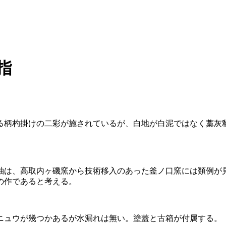
指
る柄杓掛けの二彩が施されているが、白地が白泥ではなく藁灰
釉は、高取内ヶ磯窯から技術移入のあった釜ノ口窯には類例が
の作であると考える。
ニュウが幾つかあるが水漏れは無い。塗蓋と古箱が付属する。