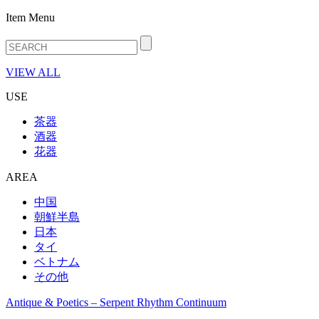
Item Menu
VIEW ALL
USE
茶器
酒器
花器
AREA
中国
朝鮮半島
日本
タイ
ベトナム
その他
Antique & Poetics – Serpent Rhythm Continuum