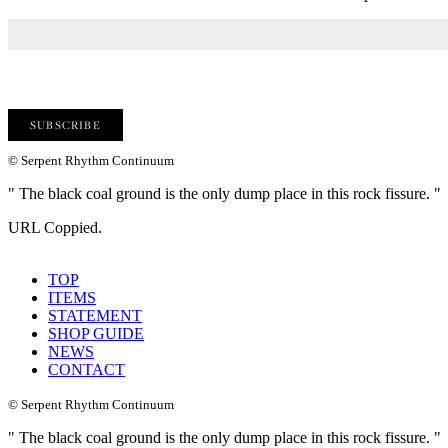
© Serpent Rhythm Continuum
" The black coal ground is the only dump place in this rock fissure. "
URL Coppied.
TOP
ITEMS
STATEMENT
SHOP GUIDE
NEWS
CONTACT
© Serpent Rhythm Continuum
" The black coal ground is the only dump place in this rock fissure. "