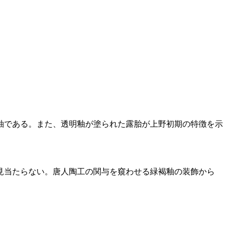
釉である。また、透明釉が塗られた露胎が上野初期の特徴を示
見当たらない。唐人陶工の関与を窺わせる緑褐釉の装飾から