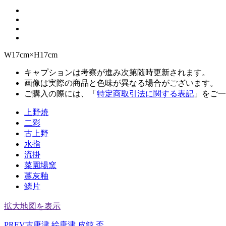
W17cm×H17cm
キャプションは考察が進み次第随時更新されます。
画像は実際の商品と色味が異なる場合がございます。
ご購入の際には、「
特定商取引法に関する表記
」をご一
上野焼
二彩
古上野
水指
流掛
菜園場窯
藁灰釉
鱗片
拡大地図を表示
PREV
古唐津 絵唐津 皮鯨 盃