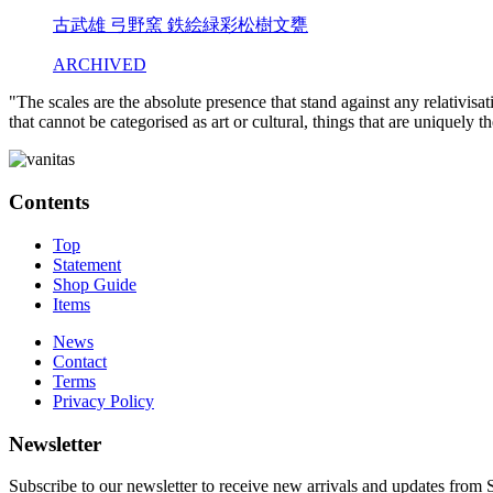
古武雄 弓野窯 鉄絵緑彩松樹文甕
ARCHIVED
"The scales are the absolute presence that stand against any relativisa
that cannot be categorised as art or cultural, things that are uniquely 
Contents
Top
Statement
Shop Guide
Items
News
Contact
Terms
Privacy Policy
Newsletter
Subscribe to our newsletter to receive new arrivals and updates fro