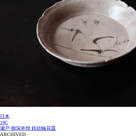
日本
19C
瀬戸 御深井焼 鉄絵輪花皿
ARCHIVED