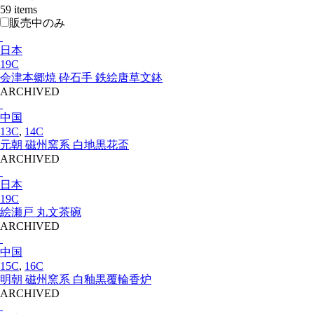
59 items
販売中のみ
日本
19C
会津本郷焼 砕石手 鉄絵唐草文鉢
ARCHIVED
中国
13C
,
14C
元朝 磁州窯系 白地黒花盃
ARCHIVED
日本
19C
絵瀬戸 丸文茶碗
ARCHIVED
中国
15C
,
16C
明朝 磁州窯系 白釉黒覆輪香炉
ARCHIVED