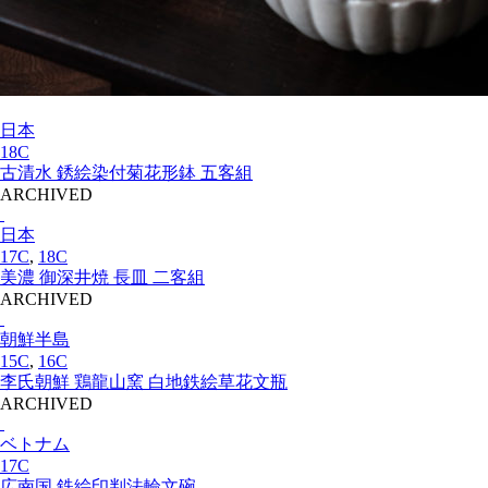
日本
18C
古清水 銹絵染付菊花形鉢 五客組
ARCHIVED
日本
17C
,
18C
美濃 御深井焼 長皿 二客組
ARCHIVED
朝鮮半島
15C
,
16C
李氏朝鮮 鶏龍山窯 白地鉄絵草花文瓶
ARCHIVED
ベトナム
17C
広南国 鉄絵印判法輪文碗