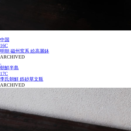
中国
16C
明朝 磁州窯系 絵高麗鉢
ARCHIVED
朝鮮半島
17C
李氏朝鮮 鉄砂草文瓶
ARCHIVED