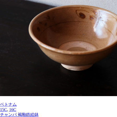
ベトナム
15C
,
16C
チャンパ 褐釉鉄絵鉢