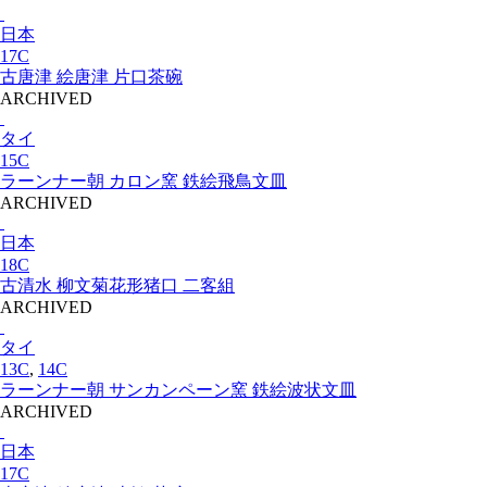
日本
17C
古唐津 絵唐津 片口茶碗
ARCHIVED
タイ
15C
ラーンナー朝 カロン窯 鉄絵飛鳥文皿
ARCHIVED
日本
18C
古清水 柳文菊花形猪口 二客組
ARCHIVED
タイ
13C
,
14C
ラーンナー朝 サンカンペーン窯 鉄絵波状文皿
ARCHIVED
日本
17C