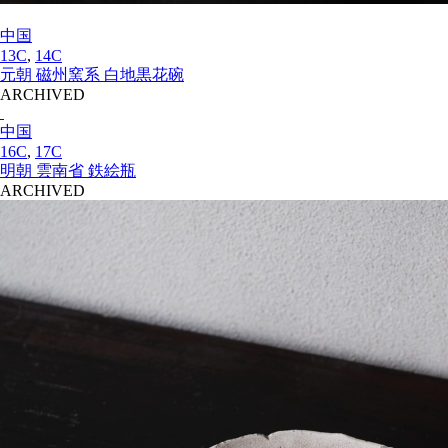
中国
13C
,
14C
元朝 磁州窯系 白地黒花碗
ARCHIVED
中国
16C
,
17C
明朝 雲南省 鉄絵瓶
ARCHIVED