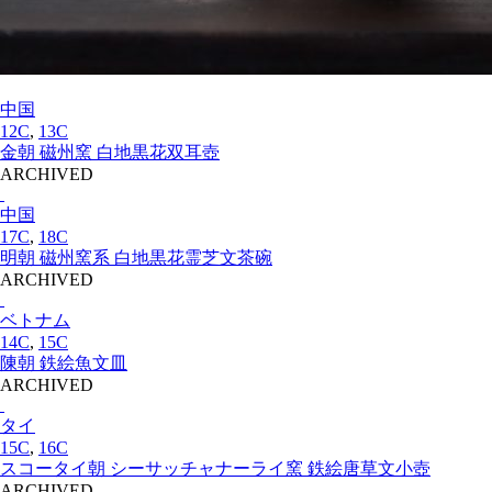
中国
12C
,
13C
金朝 磁州窯 白地黒花双耳壺
ARCHIVED
中国
17C
,
18C
明朝 磁州窯系 白地黒花霊芝文茶碗
ARCHIVED
ベトナム
14C
,
15C
陳朝 鉄絵魚文皿
ARCHIVED
タイ
15C
,
16C
スコータイ朝 シーサッチャナーライ窯 鉄絵唐草文小壺
ARCHIVED