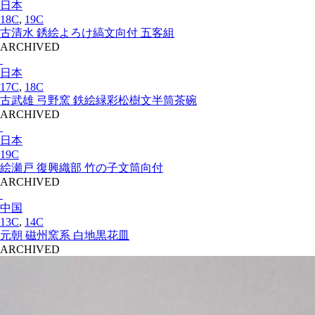
日本
18C
,
19C
古清水 銹絵よろけ縞文向付 五客組
ARCHIVED
日本
17C
,
18C
古武雄 弓野窯 鉄絵緑彩松樹文半筒茶碗
ARCHIVED
日本
19C
絵瀬戸 復興織部 竹の子文筒向付
ARCHIVED
中国
13C
,
14C
元朝 磁州窯系 白地黒花皿
ARCHIVED