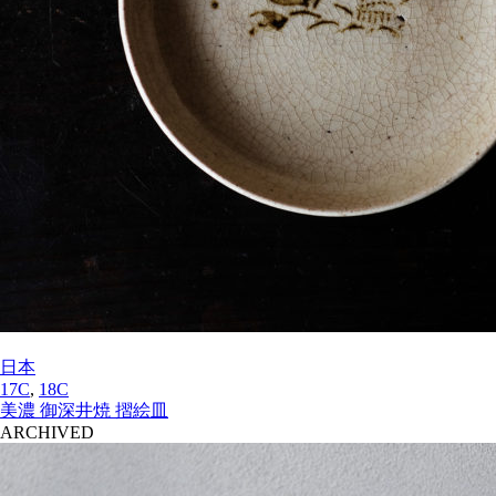
日本
17C
,
18C
美濃 御深井焼 摺絵皿
ARCHIVED