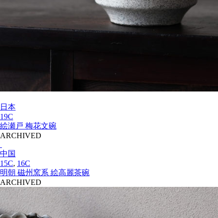
日本
19C
絵瀬戸 梅花文碗
ARCHIVED
中国
15C
,
16C
明朝 磁州窯系 絵高麗茶碗
ARCHIVED