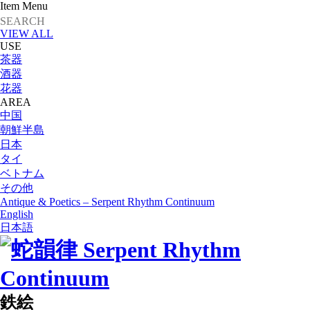
Item Menu
VIEW ALL
USE
茶器
酒器
花器
AREA
中国
朝鮮半島
日本
タイ
ベトナム
その他
Antique & Poetics – Serpent Rhythm Continuum
English
日本語
鉄絵