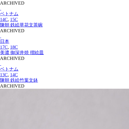
ARCHIVED
ベトナム
14C
,
15C
陳朝 鉄絵草花文茶碗
ARCHIVED
日本
17C
,
18C
美濃 御深井焼 摺絵皿
ARCHIVED
ベトナム
13C
,
14C
陳朝 鉄絵竹葉文鉢
ARCHIVED