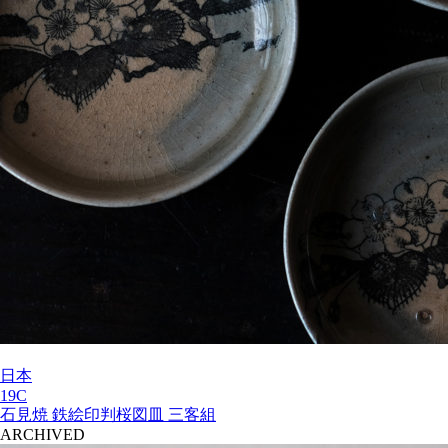
日本
19C
石見焼 鉄絵印判桜図皿 三客組
ARCHIVED