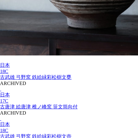
日本
18C
古武雄 弓野窯 鉄絵緑彩松樹文甕
ARCHIVED
日本
17C
古唐津 絵唐津 椎ノ峰窯 笹文筒向付
ARCHIVED
日本
18C
古武雄 弓野窯 鉄絵緑彩松樹文壺