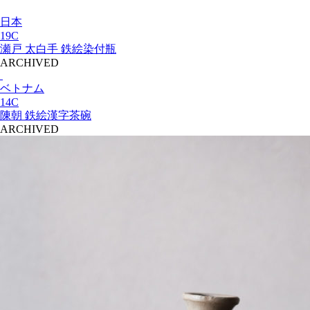
日本
19C
瀬戸 太白手 鉄絵染付瓶
ARCHIVED
ベトナム
14C
陳朝 鉄絵漢字茶碗
ARCHIVED