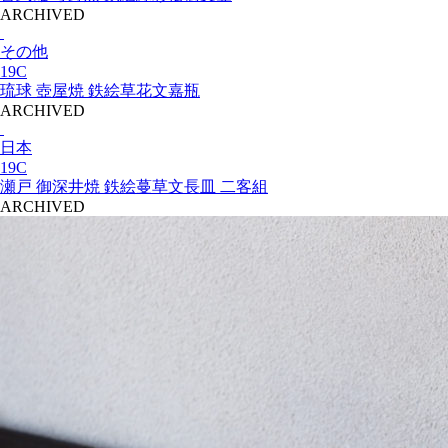
ARCHIVED
その他
19C
琉球 壺屋焼 鉄絵草花文嘉瓶
ARCHIVED
日本
19C
瀬戸 御深井焼 鉄絵蔓草文長皿 二客組
ARCHIVED