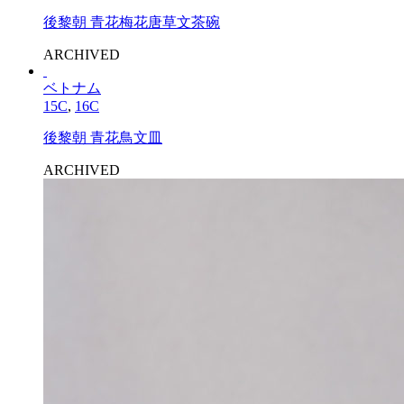
後黎朝 青花梅花唐草文茶碗
ARCHIVED
ベトナム
15C
,
16C
後黎朝 青花鳥文皿
ARCHIVED