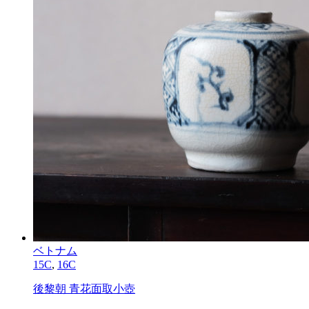
ベトナム
15C
,
16C
後黎朝 青花面取小壺