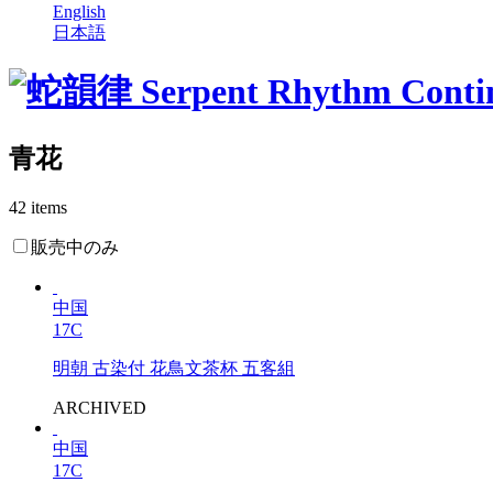
English
日本語
青花
42 items
販売中のみ
中国
17C
明朝 古染付 花鳥文茶杯 五客組
ARCHIVED
中国
17C