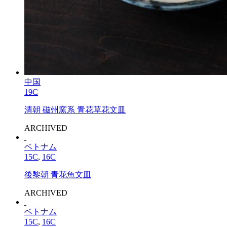
中国
19C
清朝 磁州窯系 青花草花文皿
ARCHIVED
ベトナム
15C
,
16C
後黎朝 青花魚文皿
ARCHIVED
ベトナム
15C
,
16C