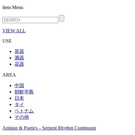
Item Menu
VIEW ALL
USE
茶器
酒器
花器
AREA
中国
朝鮮半島
日本
タイ
ベトナム
その他
Antique & Poetics – Serpent Rhythm Continuum